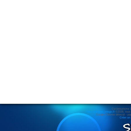
Cyclotourisme 
Site créé avec sitego.fr
©2026, tous d
Google Chrome détecté - pag
Créer un 