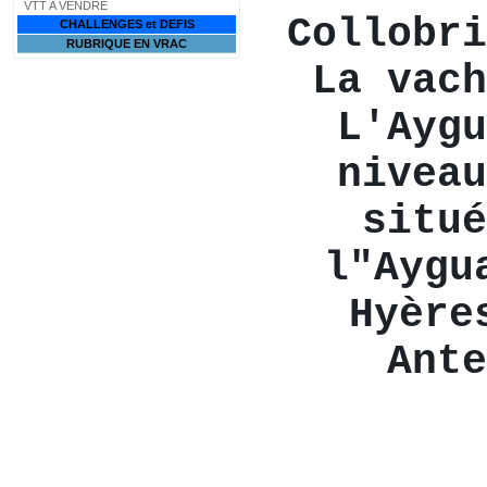
VTT A VENDRE
Collobri
CHALLENGES et DEFIS
RUBRIQUE EN VRAC
La vach
L'Aygu
niveau
situé
l"Aygu
Hyère
Ante