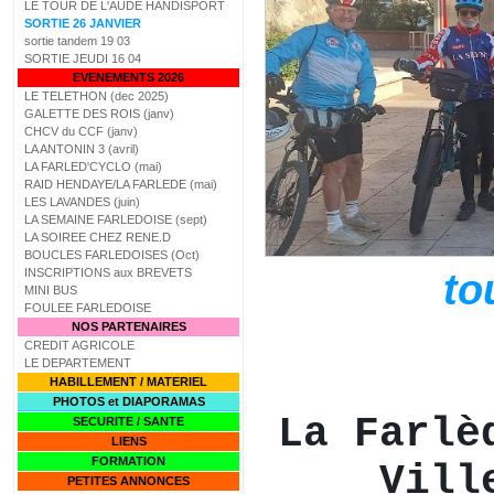
LE TOUR DE L'AUDE HANDISPORT
SORTIE 26 JANVIER
sortie tandem 19 03
SORTIE JEUDI 16 04
EVENEMENTS 2026
LE TELETHON (dec 2025)
GALETTE DES ROIS (janv)
CHCV du CCF (janv)
LA ANTONIN 3 (avril)
LA FARLED'CYCLO (mai)
RAID HENDAYE/LA FARLEDE (mai)
LES LAVANDES (juin)
LA SEMAINE FARLEDOISE (sept)
LA SOIREE CHEZ RENE.D
BOUCLES FARLEDOISES (Oct)
INSCRIPTIONS aux BREVETS
to
MINI BUS
FOULEE FARLEDOISE
NOS PARTENAIRES
CREDIT AGRICOLE
LE DEPARTEMENT
HABILLEMENT / MATERIEL
PHOTOS et DIAPORAMAS
La Farlè
SECURITE / SANTE
LIENS
FORMATION
Vill
PETITES ANNONCES