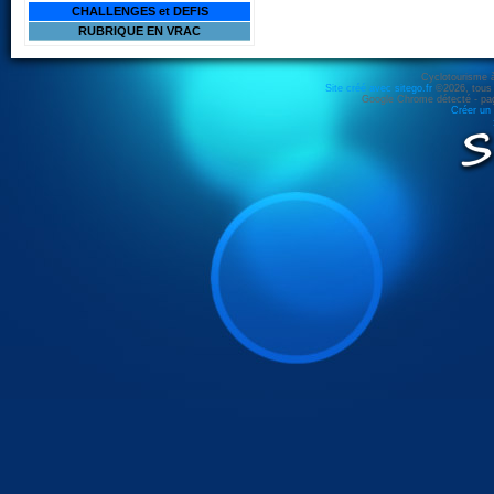
CHALLENGES et DEFIS
RUBRIQUE EN VRAC
Cyclotourisme 
Site créé avec sitego.fr
©2026, tous d
Google Chrome détecté - pag
Créer un 