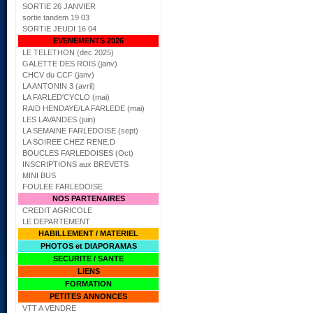
SORTIE 26 JANVIER
sortie tandem 19 03
SORTIE JEUDI 16 04
EVENEMENTS 2026
LE TELETHON (dec 2025)
GALETTE DES ROIS (janv)
CHCV du CCF (janv)
LA ANTONIN 3 (avril)
LA FARLED'CYCLO (mai)
RAID HENDAYE/LA FARLEDE (mai)
LES LAVANDES (juin)
LA SEMAINE FARLEDOISE (sept)
LA SOIREE CHEZ RENE.D
BOUCLES FARLEDOISES (Oct)
INSCRIPTIONS aux BREVETS
MINI BUS
FOULEE FARLEDOISE
NOS PARTENAIRES
CREDIT AGRICOLE
LE DEPARTEMENT
HABILLEMENT / MATERIEL
PHOTOS et DIAPORAMAS
SECURITE / SANTE
LIENS
FORMATION
PETITES ANNONCES
VTT A VENDRE