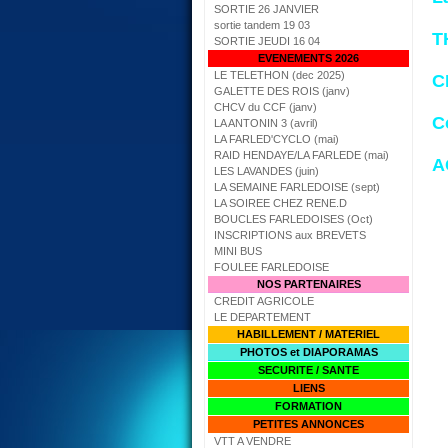
SORTIE 26 JANVIER
sortie tandem 19 03
T
SORTIE JEUDI 16 04
EVENEMENTS 2026
LE TELETHON (dec 2025)
C
GALETTE DES ROIS (janv)
CHCV du CCF (janv)
C
LA ANTONIN 3 (avril)
LA FARLED'CYCLO (mai)
RAID HENDAYE/LA FARLEDE (mai)
A
LES LAVANDES (juin)
LA SEMAINE FARLEDOISE (sept)
LA SOIREE CHEZ RENE.D
BOUCLES FARLEDOISES (Oct)
INSCRIPTIONS aux BREVETS
MINI BUS
FOULEE FARLEDOISE
NOS PARTENAIRES
CREDIT AGRICOLE
LE DEPARTEMENT
HABILLEMENT / MATERIEL
PHOTOS et DIAPORAMAS
SECURITE / SANTE
LIENS
FORMATION
PETITES ANNONCES
VTT A VENDRE