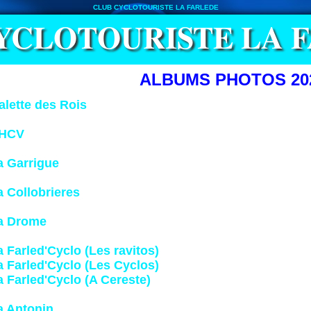
CLUB CYCLOTOURISTE LA FARLEDE
YCLOTOURISTE LA 
ALBUMS PHOTOS 202
alette des Rois
HCV
a Garrigue
a Collobrieres
a Drome
a Farled'Cyclo (Les ravitos)
a Farled'Cyclo (Les Cyclos)
a Farled'Cyclo (A Cereste)
a Antonin