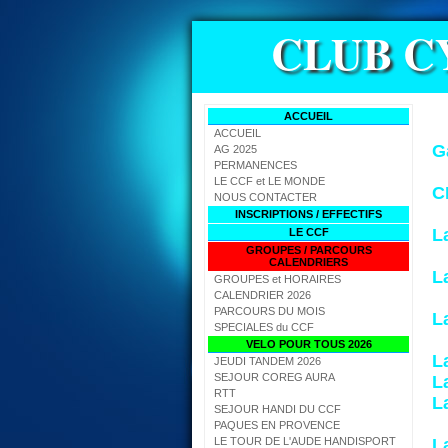
CLUB C
ACCUEIL
ACCUEIL
G
AG 2025
PERMANENCES
LE CCF et LE MONDE
C
NOUS CONTACTER
INSCRIPTIONS / EFFECTIFS
L
LE CCF
GROUPES / PARCOURS
CALENDRIERS
L
GROUPES et HORAIRES
CALENDRIER 2026
PARCOURS DU MOIS
L
SPECIALES du CCF
VELO POUR TOUS 2026
L
JEUDI TANDEM 2026
SEJOUR COREG AURA
L
RTT
L
SEJOUR HANDI DU CCF
PAQUES EN PROVENCE
LE TOUR DE L'AUDE HANDISPORT
L