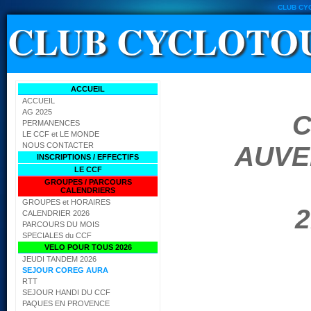
CLUB CY
CLUB CYCLOTOU
ACCUEIL
ACCUEIL
AG 2025
C
PERMANENCES
LE CCF et LE MONDE
NOUS CONTACTER
AUVE
INSCRIPTIONS / EFFECTIFS
LE CCF
GROUPES / PARCOURS
CALENDRIERS
GROUPES et HORAIRES
2
CALENDRIER 2026
PARCOURS DU MOIS
SPECIALES du CCF
VELO POUR TOUS 2026
JEUDI TANDEM 2026
SEJOUR COREG AURA
RTT
SEJOUR HANDI DU CCF
PAQUES EN PROVENCE