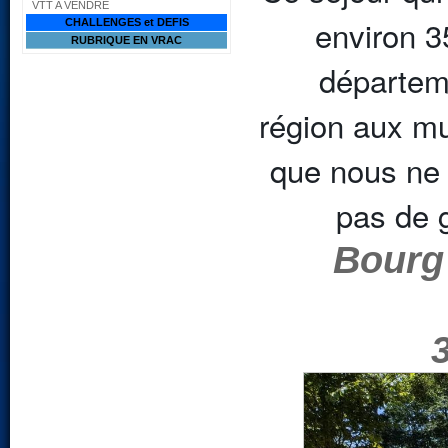
VTT A VENDRE
environ 
CHALLENGES et DEFIS
RUBRIQUE EN VRAC
départem
région aux mu
que nous ne p
pas de 
Bourg