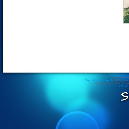
Cyclotourisme 
Site créé avec sitego.fr
©2026, tous d
Google Chrome détecté - pag
Créer un 