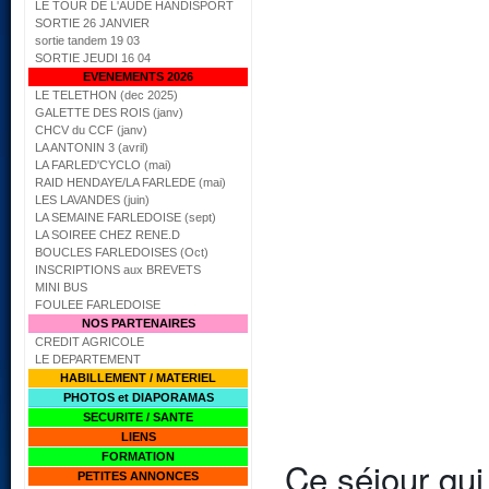
LE TOUR DE L'AUDE HANDISPORT
SORTIE 26 JANVIER
sortie tandem 19 03
SORTIE JEUDI 16 04
EVENEMENTS 2026
LE TELETHON (dec 2025)
GALETTE DES ROIS (janv)
CHCV du CCF (janv)
LA ANTONIN 3 (avril)
LA FARLED'CYCLO (mai)
RAID HENDAYE/LA FARLEDE (mai)
LES LAVANDES (juin)
LA SEMAINE FARLEDOISE (sept)
LA SOIREE CHEZ RENE.D
BOUCLES FARLEDOISES (Oct)
INSCRIPTIONS aux BREVETS
MINI BUS
FOULEE FARLEDOISE
NOS PARTENAIRES
CREDIT AGRICOLE
LE DEPARTEMENT
HABILLEMENT / MATERIEL
PHOTOS et DIAPORAMAS
SECURITE / SANTE
LIENS
FORMATION
Ce séjour qui
PETITES ANNONCES