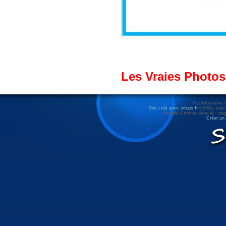
Les Vraies Photos
Cyclotourisme 
Site créé avec sitego.fr
©2026, tous d
Google Chrome détecté - pag
Créer un 