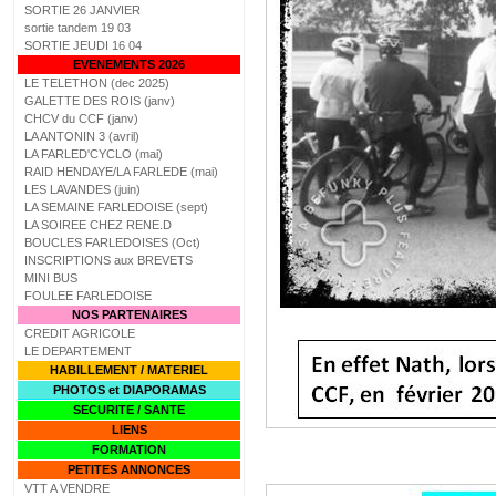
SORTIE 26 JANVIER
sortie tandem 19 03
SORTIE JEUDI 16 04
EVENEMENTS 2026
LE TELETHON (dec 2025)
GALETTE DES ROIS (janv)
CHCV du CCF (janv)
LA ANTONIN 3 (avril)
LA FARLED'CYCLO (mai)
RAID HENDAYE/LA FARLEDE (mai)
LES LAVANDES (juin)
LA SEMAINE FARLEDOISE (sept)
LA SOIREE CHEZ RENE.D
BOUCLES FARLEDOISES (Oct)
INSCRIPTIONS aux BREVETS
MINI BUS
FOULEE FARLEDOISE
NOS PARTENAIRES
CREDIT AGRICOLE
LE DEPARTEMENT
HABILLEMENT / MATERIEL
PHOTOS et DIAPORAMAS
SECURITE / SANTE
LIENS
FORMATION
PETITES ANNONCES
VTT A VENDRE